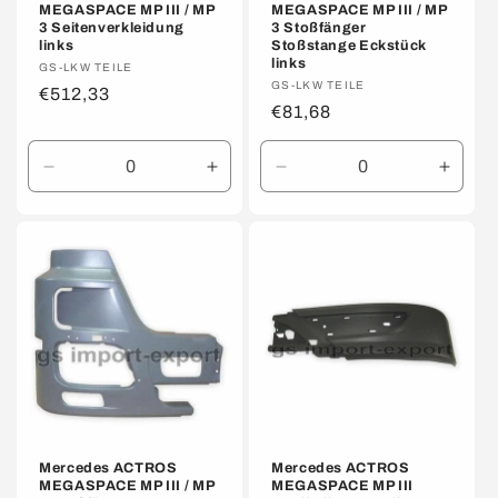
MEGASPACE MP III / MP
MEGASPACE MP III / MP
3 Seitenverkleidung
3 Stoßfänger
links
Stoßstange Eckstück
links
Anbieter:
GS-LKW TEILE
Anbieter:
GS-LKW TEILE
Normaler
€512,33
Normaler
€81,68
Preis
Preis
Verringere
Erhöhe
Verringere
Erhöh
die
die
die
die
Menge
Menge
Menge
Meng
für
für
für
für
Default
Default
Default
Defaul
Title
Title
Title
Title
Mercedes ACTROS
Mercedes ACTROS
MEGASPACE MP III / MP
MEGASPACE MP III