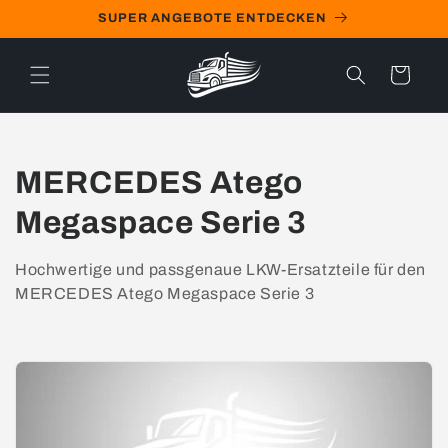
Direkt
SUPER ANGEBOTE ENTDECKEN
zum
Inhalt
Warenkorb
K
MERCEDES Atego
a
Megaspace Serie 3
t
Hochwertige und passgenaue LKW-Ersatzteile für den
e
MERCEDES Atego Megaspace Serie 3
g
o
r