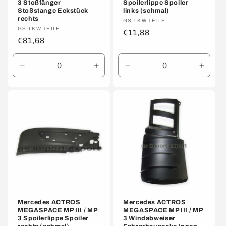
3 Stoßfänger
Spoilerlippe Spoiler
Stoßstange Eckstück
links (schmal)
rechts
Anbieter:
GS-LKW TEILE
Anbieter:
GS-LKW TEILE
Normaler
€11,88
Normaler
€81,68
Preis
Preis
Verringere
Erhöhe
Verringere
Erhöh
die
die
die
die
Menge
Menge
Menge
Meng
für
für
für
für
Default
Default
Default
Defaul
Title
Title
Title
Title
Mercedes ACTROS
Mercedes ACTROS
MEGASPACE MP III / MP
MEGASPACE MP III / MP
3 Spoilerlippe Spoiler
3 Windabweiser