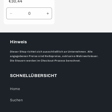
Normaler
€30,44
Preis
Verringere
Erhöhe
die
die
Menge
Menge
für
für
Default
Default
Title
Title
Hinweis
Dieser Shop richtet sich ausschließlich an Unternehmen. Alle
angegebenen Preise sind Nettopreise, exklusive Mehrwertsteuer.
Die Steuern werden im Checkout-Prozess berechnet.
SCHNELLÜBERSICHT
Home
Suchen