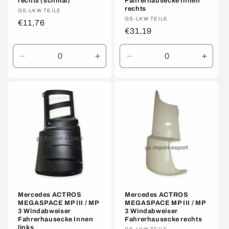
rechts (schmal)
Fahrerhausecke Innen
rechts
Anbieter:
GS-LKW TEILE
Anbieter:
GS-LKW TEILE
Normaler
€11,76
Normaler
€31,19
Preis
Preis
Verringere
Erhöhe
Verringere
Erhöh
die
die
die
die
Menge
Menge
Menge
Meng
für
für
für
für
Default
Default
Default
Defaul
Title
Title
Title
Title
Mercedes ACTROS
Mercedes ACTROS
MEGASPACE MP III / MP
MEGASPACE MP III / MP
3 Windabweiser
3 Windabweiser
Fahrerhausecke Innen
Fahrerhausecke rechts
links