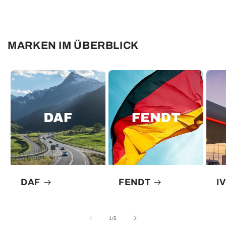
Default
Default
Title
Title
Wird
geladen ...
MARKEN IM ÜBERBLICK
DAF
FENDT
I
von
1
/
5