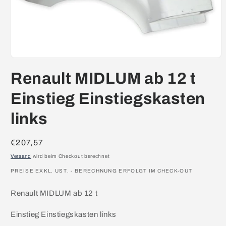
Medien
1
Renault MIDLUM ab 12 t
in
Modal
öffnen
Einstieg Einstiegskasten
links
Normaler
€207,57
Preis
Versand
wird beim Checkout berechnet
PREISE EXKL. UST. - BERECHNUNG ERFOLGT IM CHECK-OUT
Renault MIDLUM ab 12 t
Einstieg Einstiegskasten links