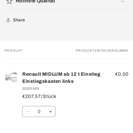
Höchste Qualität
Share
PRODUKT
PRODUKTZWISCHENSUMME
Dein
Warenkorb
Renault MIDLUM ab 12 t Einstieg
€0,00
Einstiegskasten links
22220-5EX
€207,57/Stück
Anzahl
Verringere
Erhöhe
die
die
Menge
Menge
für
für