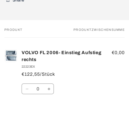
Share
PRODUKT
PRODUKTZWISCHENSUMME
Dein
Warenkorb
VOLVO FL 2006- Einstieg Aufstieg
€0,00
rechts
22223EX
€122,55/Stück
Anzahl
Verringere
Erhöhe
die
die
Menge
Menge
für
für
Default
Default
Title
Title
Wird