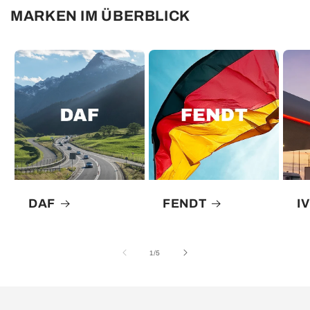
geladen ...
MARKEN IM ÜBERBLICK
DAF
FENDT
I
von
1
/
5