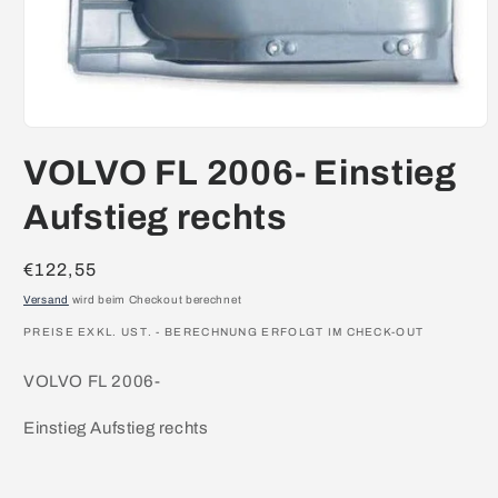
Medien
1
VOLVO FL 2006- Einstieg
in
Modal
öffnen
Aufstieg rechts
Normaler
€122,55
Preis
Versand
wird beim Checkout berechnet
PREISE EXKL. UST. - BERECHNUNG ERFOLGT IM CHECK-OUT
VOLVO FL 2006-
Einstieg Aufstieg rechts